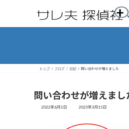
コ
ナ
ン
ビ
テ
ゲ
ン
ー
ツ
シ
へ
ョ
ス
ン
キ
に
ッ
移
プ
動
トップ
ブログ
日記
問い合わせが増えました
問い合わせが増えまし
最
2022年6月1日
2023年3月15日
終
更
新