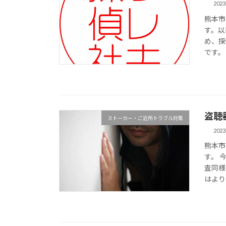
202
熊本市
す。以
め、探
です。
盗聴
ストーカー・ご近所トラブル対策
202
熊本市
す。 
査同様
はより