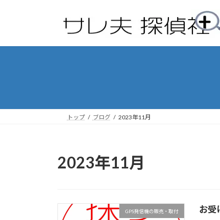
コ
ナ
ン
ビ
テ
ゲ
ン
ー
ツ
シ
へ
ョ
ス
ン
キ
に
ッ
移
プ
動
トップ
ブログ
2023年11月
2023年11月
お受
GPS発信機の販売・取付