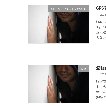
GP
ストーカー・ご近所トラブル対策
202
熊本市
す。 
売・取
らない
盗聴
日記
202
熊本市
す。 
思いま
(無線