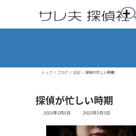
コ
ナ
ン
ビ
テ
ゲ
ン
ー
ツ
シ
へ
ョ
ス
ン
キ
に
ッ
移
プ
動
トップ
ブログ
日記
探偵が忙しい時期
探偵が忙しい時期
最
2023年5月5日
2023年5月5日
終
更
新