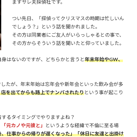
ますサレ夫探偵社です。
つい先日、「探偵ってクリスマスの時期は忙しいん
でしょう？」という話を聞かれました。
その方は同業者にご友人がいらっしゃるとの事で、
その方からそういう話を聞いたと仰っていました。
自身はないのですが、どちらかと言うと
年末年始やGW、
。
でしたが、年末年始は忘年会や新年会といった飲み会が多
、店を出てからも路上でナンパされたり
という事が起こり
省するタイミングでやりますよね？
」「元カノや元彼と」
というような経緯で不倫に至る場
後、仕事からの帰りが遅くなった」「休日に友達と出掛け