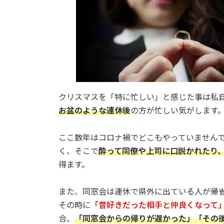
日
時
:
クリスマスを「特に忙しい」と感じた事は私
お盆のような連休後
の方が忙しい気がします
ここ数年はコロナ禍でどこもやっていません
く、そこで
酔って同僚や上司に口説かれたり
得ます。
また、同窓会は連休で県外に出ている人が帰
その時に
「昔好きだった相手と仲良くなって
合、
「同窓会からの帰りが遅かった」「その