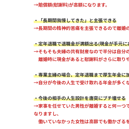
→賠償額(慰謝料)が高額になります。
・「長期間我慢してきた」と主張できる
→長期間の精神的苦痛を主張できるので離婚
・定年退職で退職金が満額出る(現金が手元に
→そもそも夫婦の共有財産なので半分は自分
離婚時に現金があると慰謝料がさらに取りや
・専業主婦の場合、定年退職まで厚生年金に
→自分が今後の人生で受け取れる年金が多く
・今後の相手の人生設計を唐突にブチ壊せる
→家事を任せていた男性が離婚すると何一つ
なりますし、
働いていなかった女性は高齢でも働かざるを