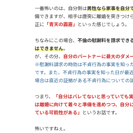
一番怖いのは、自分側は
男性なら家事を自分
備できますが、相手は唐突に離婚を突きつけ
正に
「青天の霹靂」
といった感じでしょう。
ちなみにこの場合、
不倫の慰謝料を請求できる
はできません
。
が、その分、
自分のパートナーに最大のダメ
※慰謝料請求の時効は不貞行為の事実を知っ
です。また、不貞行為の事実を知った日が最近
場合は直近の証拠がある不貞行為についての
つまり、
「自分はバレてないと思っていても
は離婚に向けて着々と準備を進めつつ、自分
ている可能性がある」
というお話です。
怖いですねぇ。