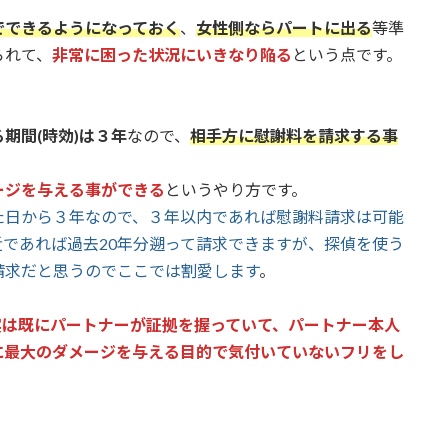
でできるようになっておく
、
女性側ならパートに出る
等準
られて、
非常に困った状況にいきなり陥る
という点です。
期間(時効)は３年
なので、
相手方に慰謝料を請求する事
ージを与える事ができる
というやり方です。
た日から３年なので、３年以内であれば慰謝料請求は可能
であれば過去20年分遡って請求できますが、探偵を使う
請求だと思うのでここでは割愛します
。
実は既にパートナーが証拠を握っていて、パートナー本人
に最大のダメージを与える目的で気付いていないフリをし