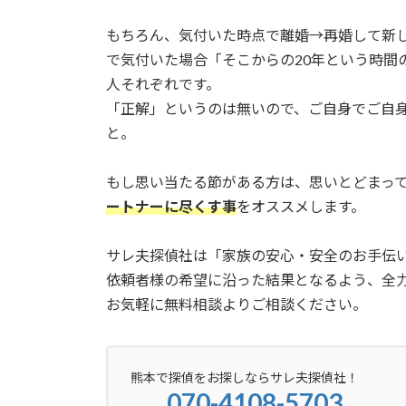
もちろん、気付いた時点で離婚→再婚して新し
で気付いた場合「そこからの20年という時間
人それぞれです。
「正解」というのは無いので、ご自身でご自
と。
もし思い当たる節がある方は、思いとどまっ
ートナーに尽くす事
をオススメします。
サレ夫探偵社は「家族の安心・安全のお手伝
依頼者様の希望に沿った結果となるよう、全
お気軽に無料相談よりご相談ください。
熊本で探偵をお探しならサレ夫探偵社！
070-4108-5703