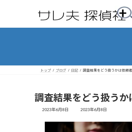
コ
ナ
ン
ビ
テ
ゲ
ン
ー
ツ
シ
へ
ョ
ス
ン
キ
に
ッ
移
プ
動
トップ
ブログ
日記
調査結果をどう扱うかは依頼
調査結果をどう扱うか
最
2023年6月8日
2023年6月8日
終
更
新