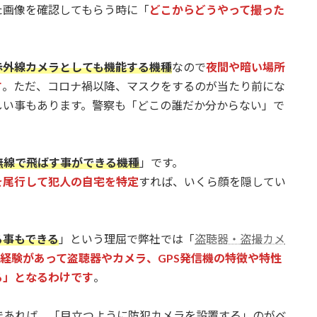
た画像を確認してもらう時に「
どこからどうやって撮った
赤外線カメラとしても機能する機種
なので
夜間や暗い場所
す
。ただ、コロナ禍以降、マスクをするのが当たり前にな
しい事もあります。警察も「どこの誰だか分からない」で
無線で飛ばす事ができる機種
」です。
を尾行して犯人の自宅を特定
すれば、いくら顔を隠してい
る事もできる
」という理屈で弊社では「
盗聴器・盗撮カメ
経験があって盗聴器やカメラ、GPS発信機の特徴や特性
る」となるわけです
。
であれば、「目立つように防犯カメラを設置する」のがベ