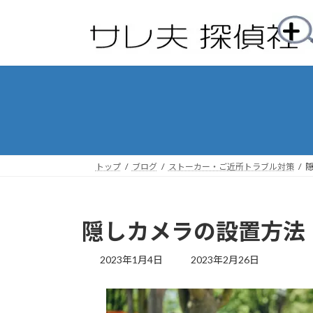
コ
ナ
ン
ビ
テ
ゲ
ン
ー
ツ
シ
へ
ョ
ス
ン
キ
に
ッ
移
プ
動
トップ
ブログ
ストーカー・ご近所トラブル対策
隠しカメラの設置方法
最
2023年1月4日
2023年2月26日
終
更
新